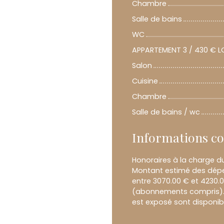
Chambre
Salle de bains
WC
APPARTEMENT 3 / 430 € L
Salon
Cuisine
Chambre
Salle de bains / wc
Informations c
Honoraires à la charge du
Montant estimé des dépe
entre 3070.00 € et 4230.0
(abonnements compris). L
est exposé sont disponibl