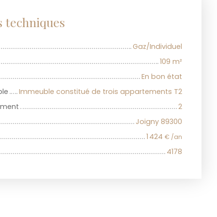
s techniques
Gaz/Individuel
109
m²
En bon état
ble
Immeuble constitué de trois appartements T2
iment
2
Joigny 89300
1 424
€ /an
4178