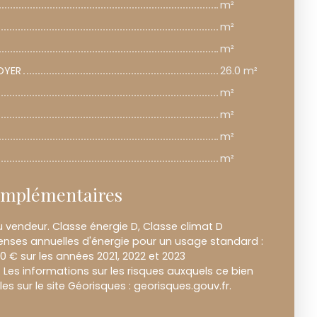
m²
m²
m²
OYER
26.0 m²
m²
m²
m²
m²
omplémentaires
 vendeur. Classe énergie D, Classe climat D
nses annuelles d'énergie pour un usage standard :
0 € sur les années 2021, 2022 et 2023
es informations sur les risques auxquels ce bien
es sur le site Géorisques : georisques.gouv.fr.