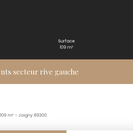
Surface
109
m²
ts secteur rive gauche
109 m² - Joigny 89300