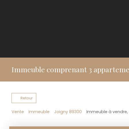
Immeuble comprenant 3 appartemen
Retour
Vente
Immeuble
Joigny 89300
Immeuble à vendre, 