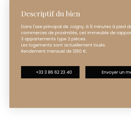
Descriptif du bien
Dans l'axe principal de Joigny, à 5 minutes à pied d
commerces de proximités, cet immeuble de rapport 
3 appartements type 2 pièces.
Les logements sont actuellement loués.
Rendement mensuel de 1260 €.
+33 3 86 62 23 40
Envoyer un ma