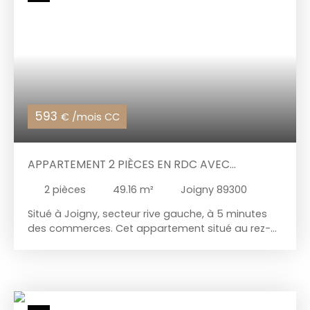
593
€ /mois CC
APPARTEMENT 2 PIÈCES EN RDC AVEC
JARDINET
2
pièces
49.16
m²
Joigny 89300
Situé à Joigny, secteur rive gauche, à 5 minutes
des commerces. Cet appartement situé au rez-
de-chaussée vous offre une entrée sur cuisine, un
salon, une chambre, une salle de bains et un wc
séparé. Jardinet.