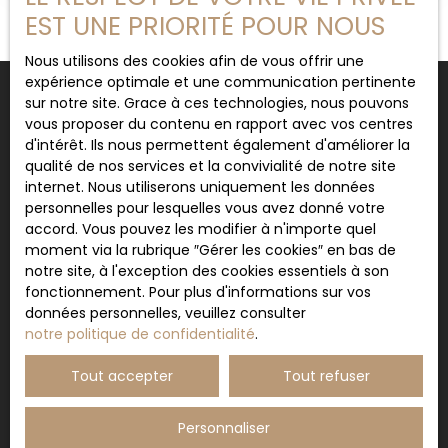
bains avec wc. Local à vélos commun. Chauffage
EST UNE PRIORITÉ POUR NOUS
central gaz de ville. Loyer mensuel de 610 € + 10 €
de charges / dépôt de garantie 610 € / frais
Nous utilisons des cookies afin de vous offrir une
d'agence de 486. 70 €/ DIAGS EN COURS
expérience optimale et une communication pertinente
sur notre site. Grace à ces technologies, nous pouvons
vous proposer du contenu en rapport avec vos centres
d'intérêt. Ils nous permettent également d'améliorer la
Ne manquez plus aucun bien
qualité de nos services et la convivialité de notre site
correspondant à votre recherche !
internet. Nous utiliserons uniquement les données
personnelles pour lesquelles vous avez donné votre
accord. Vous pouvez les modifier à n'importe quel
Prénom
moment via la rubrique ″Gérer les cookies″ en bas de
notre site, à l'exception des cookies essentiels à son
fonctionnement. Pour plus d'informations sur vos
Nom
données personnelles, veuillez consulter
notre politique de confidentialité
.
Email
Tout accepter
Tout refuser
Type d'offre
Location
Personnaliser
Type de bien