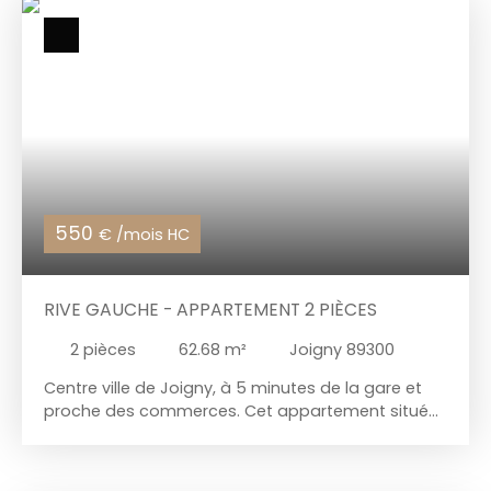
de stationnement. Chauffage collectif gaz de ville.
Disponible au 15/10/2026. Loyer mensuel : 600 € +
180 € de charges. Dépôt de garantie : 600 €. Frais
d'agence : 479. 50 €.
550
€ /mois HC
RIVE GAUCHE - APPARTEMENT 2 PIÈCES
2
pièces
62.68
m²
Joigny 89300
Centre ville de Joigny, à 5 minutes de la gare et
proche des commerces. Cet appartement situé
au 2ème étage comprenant un couloir donnant
sur un wc et un bureau/ dressing. Un dégagement,
un séjour, une cuisine, une chambre et une salle