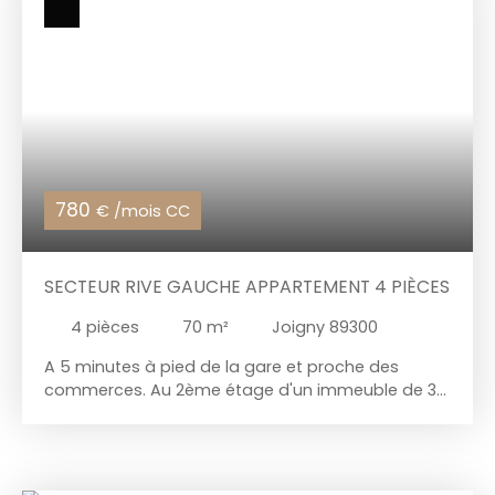
780
€ /mois CC
SECTEUR RIVE GAUCHE APPARTEMENT 4 PIÈCES
4
pièces
70
m²
Joigny 89300
A 5 minutes à pied de la gare et proche des
commerces. Au 2ème étage d'un immeuble de 3
logements, cet appartement d'environ 70 m² vous
offre une entrée desservant un séjour avec cuisine
ouverte, un couloir donnant accès à trois
chambres, une salle de bains et un wc. Une place